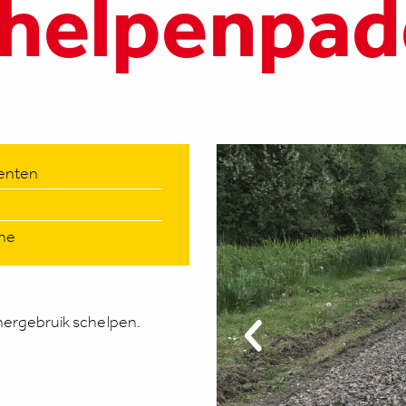
chelpenpad
enten
he
ergebruik schelpen.