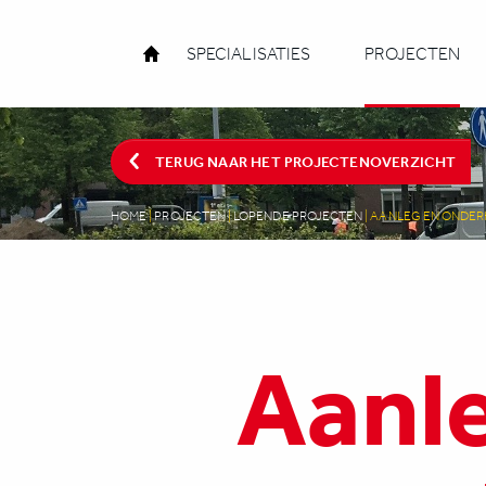
SPECIALISATIES
PROJECTEN
TERUG NAAR HET PROJECTENOVERZICHT
HOME
|
PROJECTEN
|
LOPENDE PROJECTEN
|
AANLEG EN ONDE
Aanl