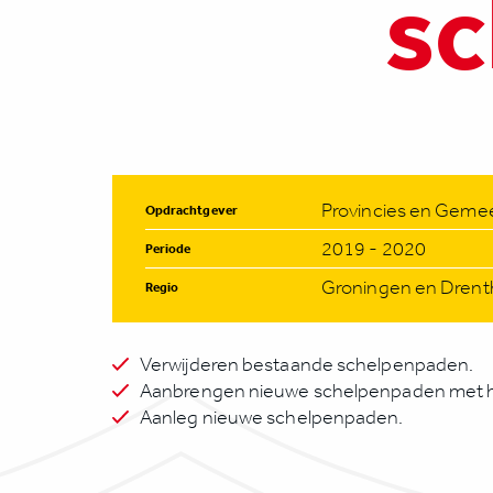
s
Provincies en Geme
Opdrachtgever
2019 - 2020
Periode
Groningen en Drent
Regio
Verwijderen bestaande schelpenpaden.
Aanbrengen nieuwe schelpenpaden met h
Aanleg nieuwe schelpenpaden.