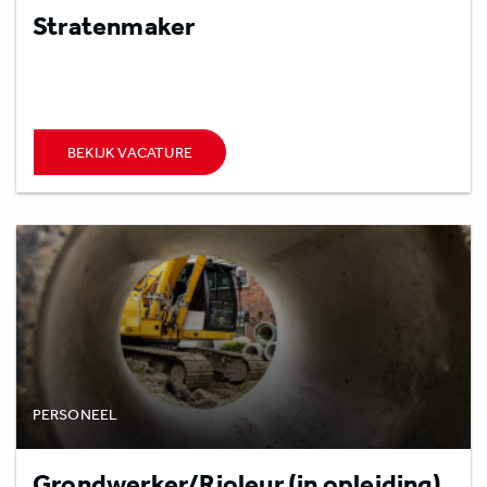
Stratenmaker
BEKIJK VACATURE
PERSONEEL
Grondwerker/Rioleur (in opleiding)