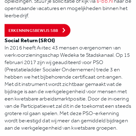
opleidingen. Stuur je sollicitatie of kijk via
s-bb.nl
naar de
openstaande vacatures en mogelijkheden binnen het
leerbedrijf.
ERKENNINGSBEWIJS SBB
Social Return (SROI)
In 2016 heeft Avitec 43 mensen overgenomen van
werkvoorzieningsschap Wedeka te Stadskanaal. Op 15
februari 2017 zijn wij geauditeerd voor PSO
(Prestatieladder Socialer Ondernemen) trede 3 en
hebben we het bijbehorende certificaat ontvangen.
Met dit instrument wordt zichtbaar gemaakt wat de
bijdrage is aan de werkgelegenheid voor mensen met
een kwetsbare arbeidsmarktpositie. Door de invoering
van de Participatiewet zal dit in de toekomst een steeds
grotere rol gaan spelen. Met deze PSO-erkenning
wordt bevestigd dat wij meer dan gemiddeld bijdragen
aan de werkgelegenheid van kwetsbare groepen.