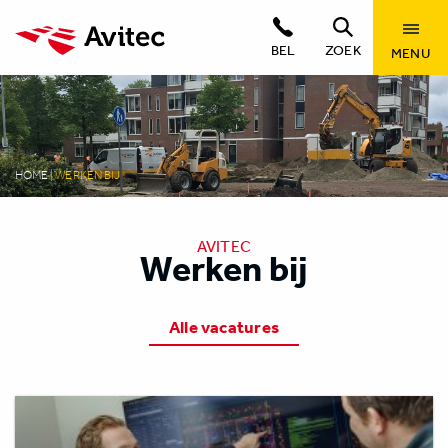
BEL
ZOEK
MENU
HOME
|
WERKEN BIJ
AVITEC
Werken bij
Alle vacatures