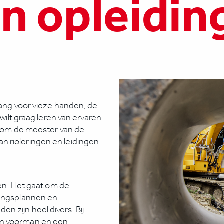
in opleidin
 bang voor vieze handen, de
 wilt graag leren van ervaren
en om de meester van de
n rioleringen en leidingen
ten. Het gaat om de
dingsplannen en
 zijn heel divers. Bij
en voorman en een