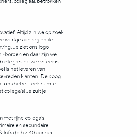
ners, collegiaal, betrokken
tief. Altijd zijn we op zoek
ec werk je aan regionale
ing. Je ziet ons logo
 -borden en daar zijn we
collega’s, de werksfeer is
l is het leveren van
 tevreden klanten. De boog
at ons betreft ook ruimte
collega’s! Je zult je
met fijne collega’s;
rimaire en secundaire
nfra (o.b.v. 40 uur per