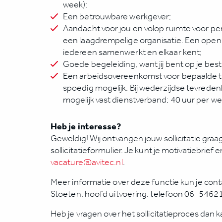
week);
Een betrouwbare werkgever;
Aandacht voor jou en volop ruimte voor per
een laagdrempelige organisatie. Een open 
iedereen samenwerkt en elkaar kent;
Goede begeleiding, want jij bent op je best a
Een arbeidsovereenkomst voor bepaalde ti
spoedig mogelijk. Bij wederzijdse tevred
mogelijk vast dienstverband; 40 uur per we
Heb je interesse?
Geweldig! Wij ontvangen jouw sollicitatie gra
sollicitatieformulier. Je kunt je motivatiebrief
vacature@avitec.nl
.
Meer informatie over deze functie kun je co
Stoeten, hoofd uitvoering, telefoon 06-5462
Heb je vragen over het sollicitatieproces dan 