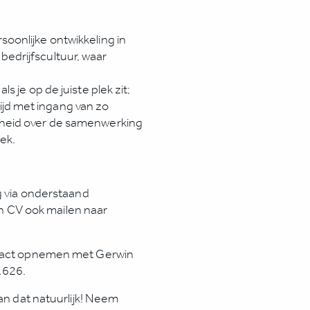
soonlijke ontwikkeling in
bedrijfscultuur, waar
ls je op de juiste plek zit;
jd met ingang van zo
enheid over de samenwerking
ek.
ag via onderstaand
 en CV ook mailen naar
ntact opnemen met Gerwin
1626.
kan dat natuurlijk! Neem