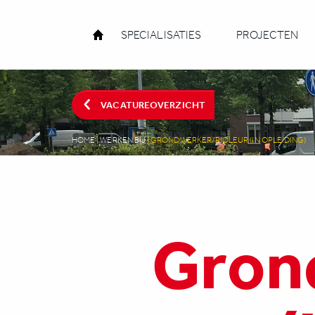
SPECIALISATIES
PROJECTEN
VACATUREOVERZICHT
HOME
|
WERKEN BIJ
|
GRONDWERKER/RIOLEUR (IN OPLEIDING)
Gron