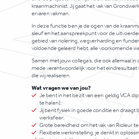
kraanmachinist. Jij gaat het vak van Grondwer
ervaren vakman.
In deze functie ben je de ogen van de kraanmac
sleuf en het aanspreekpunt voor de uitvoerde
gebied van riolering, wegverharding en funderin
voldoende geleerd hebt, alle voorkomende 
Samen met jouw collega’s, die ook allemaal in die
mede verantwoordelijk voor het eindresultaat
die wij realiseren.
Wat vragen we van jou?
Je bent in het bezit van een geldig VCA dip
te halen);
Jij bent fysiek in goede conditie en draagt 
werksfeer;
Grote bereidheid om het vak van Rioleur te l
Flexibele werkinstelling; je denkt in oploss