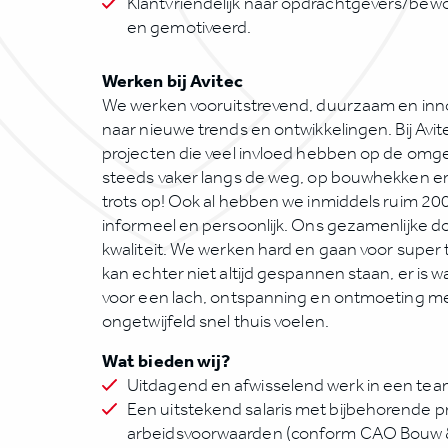
Klantvriendelijk naar opdrachtgevers/bewo
en gemotiveerd.
Werken bij Avitec
We werken vooruitstrevend, duurzaam en innova
naar nieuwe trends en ontwikkelingen. Bij Avit
projecten die veel invloed hebben op de omgev
steeds vaker langs de weg, op bouwhekken en
trots op! Ook al hebben we inmiddels ruim 200 
informeel en persoonlijk. Ons gezamenlijke doe
kwaliteit. We werken hard en gaan voor super
kan echter niet altijd gespannen staan, er is w
voor een lach, ontspanning en ontmoeting met 
ongetwijfeld snel thuis voelen.
Wat bieden wij?
Uitdagend en afwisselend werk in een team 
Een uitstekend salaris met bijbehorende p
arbeidsvoorwaarden (conform CAO Bouw & I