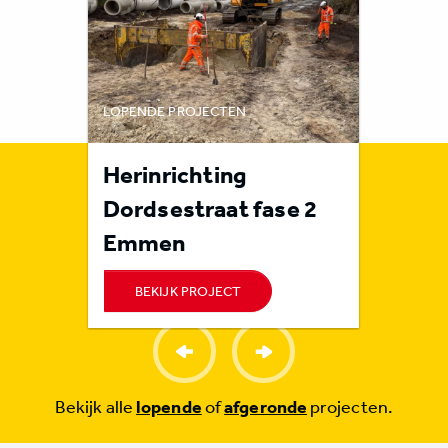
LOPENDE PROJECTEN
LOPENDE 
rote
Herinrichting
Rioolr
n
Dordsestraat fase 2
Orvel
Emmen
BEKIJK PROJECT
BEKI
Bekijk alle
lopende
of
afgeronde
projecten.