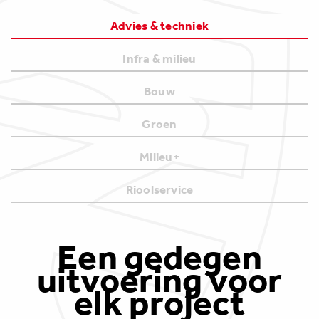
Advies & techniek
Infra & milieu
Bouw
Groen
Milieu+
Rioolservice
Een gedegen
uitvoering voor
elk project