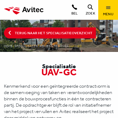
BEL
ZOEK
MENU
TERUG NAAR HET SPECIALISATIEOVERZICHT
HOME
|
SPECIALISATIES
|
ADVIES & TECHNIEK
|
UAV-GC
Specialisatie
UAV-GC
Kenmerkend voor een geïntegreerde contractvorm is
de samenvoeging van taken en verantwoordelijkheden
binnen de bouwprocesfuncties in één te contracteren
partij. De opdrachtgever blijft de rol van initiatiefnemer
van het project vervullen en Avitec realiseert het project
door middel van ontwerp- en