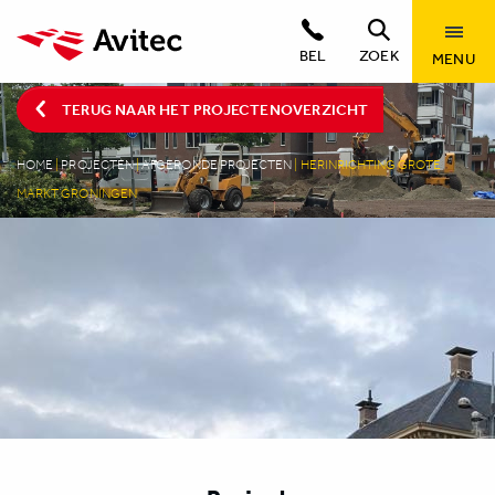
BEL
ZOEK
MENU
TERUG NAAR HET PROJECTENOVERZICHT
HOME
|
PROJECTEN
|
AFGERONDE PROJECTEN
|
HERINRICHTING GROTE
MARKT GRONINGEN