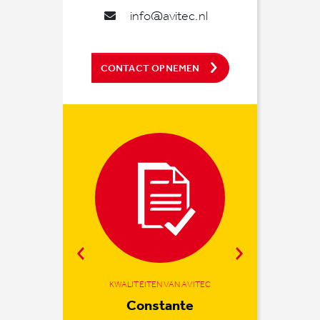
info@avitec.nl
CONTACT OPNEMEN
KWALITEITEN VAN AVITEC
KWALITEITEN VAN AVITEC
KWALITEITEN VAN AVITEC
Partner in het
We starten
Constante