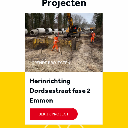
Projecten
LOPENDE PROJECTEN
LOPENDE 
rote
Herinrichting
Rioolr
n
Dordsestraat fase 2
Orvel
Emmen
BEKIJK PROJECT
BEKI