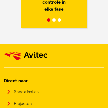
met een goed
hele proces
controle in
elke fase
gesprek
Direct naar
Specialisaties
Projecten