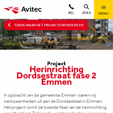
BEL
ZOEK
MENU
TERUG NAAR HET PROJECTENOVERZICHT
HOME
|
PROJECTEN
|
LOPENDE PROJECTEN
|
HERINRICHTING DORDSESTRAAT
FASE 2 EMMEN
Project
Herinrichting
Dordsestraat fase 2
Emmen
In opdracht van de gemeente Emmen voeren wij
werkzaamheden uit aan de Dordsestraat in Emmen.
Het project vormt de tweede fase van de herinrichting