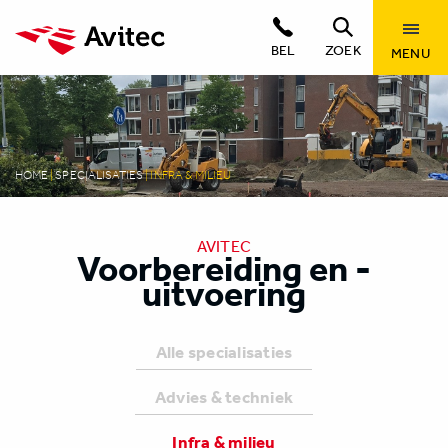
BEL
ZOEK
MENU
HOME
|
SPECIALISATIES
|
INFRA & MILIEU
AVITEC
Voorbereiding en -
uitvoering
Alle specialisaties
Advies & techniek
Infra & milieu