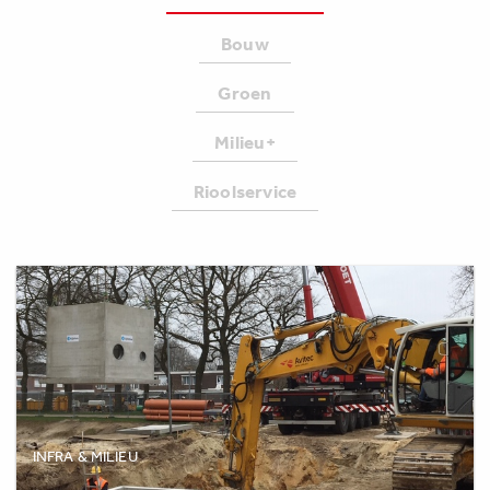
Bouw
Groen
Milieu+
Rioolservice
INFRA & MILIEU