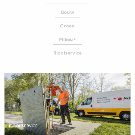
Bouw
Groen
Milieu+
Rioolservice
RIOOLSERVICE