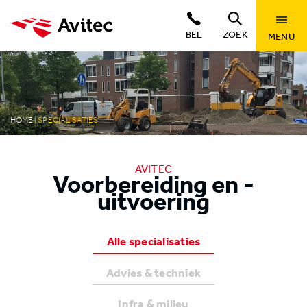
BEL
ZOEK
MENU
HOME
|
SPECIALISATIES
AVITEC
Voorbereiding en -
uitvoering
Alle specialisaties
Advies & techniek
Infra & milieu