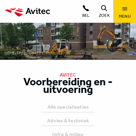
BEL
ZOEK
MENU
HOME
|
SPECIALISATIES
|
RIOOLSERVICE
AVITEC
Voorbereiding en -
uitvoering
Alle specialisaties
Advies & techniek
Infra & milieu