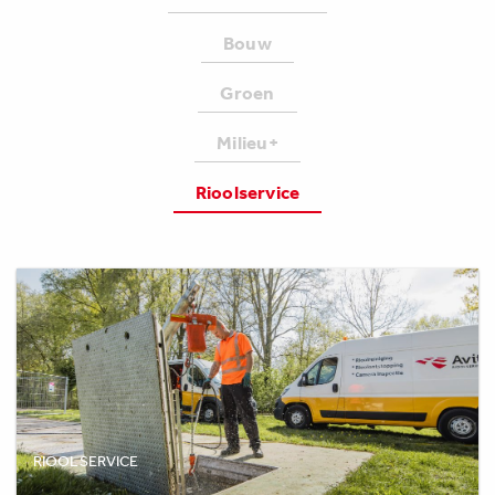
Bouw
Groen
Milieu+
Rioolservice
RIOOLSERVICE