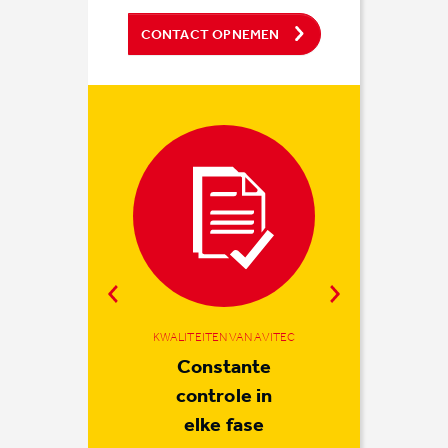
CONTACT OPNEMEN
KWALITEITEN VAN AVITEC
KWALITEITEN VAN AVITEC
KWALITEITEN VAN AVITEC
Partner in het
We starten
Constante
met een goed
hele proces
controle in
elke fase
gesprek