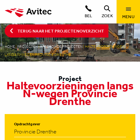
BEL
ZOEK
MENU
TERUG NAAR HET PROJECTENOVERZICHT
HOME
|
PROJECTEN
|
AFGERONDE PROJECTEN
|
HALTEVOORZIENINGEN
LANGS N-WEGEN PROVINCIE DRENTHE
Project
Haltevoorzieningen langs
N-wegen Provincie
Drenthe
Opdrachtgever
Provincie Drenthe