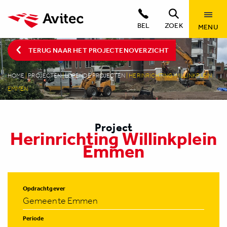
BEL
ZOEK
MENU
TERUG NAAR HET PROJECTENOVERZICHT
HOME
|
PROJECTEN
|
LOPENDE PROJECTEN
|
HERINRICHTING WILLINKPLEIN
EMMEN
Project
Herinrichting Willinkplein
Emmen
Opdrachtgever
Gemeente Emmen
Periode