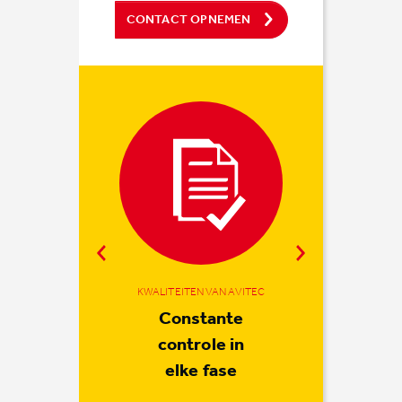
CONTACT OPNEMEN
KWALITEITEN VAN AVITEC
KWALITEITEN VAN AVITEC
KWALITEITEN VAN AVITEC
Partner in het
We starten
Constante
met een goed
hele proces
controle in
elke fase
gesprek