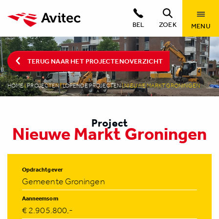
BEL
ZOEK
MENU
TERUG NAAR HET PROJECTENOVERZICHT
HOME
|
PROJECTEN
|
LOPENDE PROJECTEN
|
NIEUWE MARKT GRONINGEN
Project
Nieuwe Markt Groningen
Opdrachtgever
Gemeente Groningen
Aanneemsom
€ 2.905.800,-