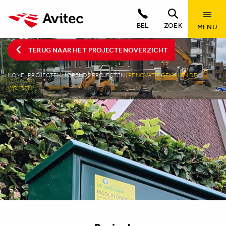
BEL
ZOEK
MENU
TERUG NAAR HET PROJECTENOVERZICHT
HOME
|
PROJECTEN
|
LOPENDE PROJECTEN
|
RENOVATIE GEMALEN DE
WOLDEN