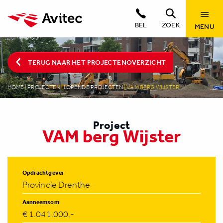
BEL
ZOEK
MENU
TERUG NAAR HET PROJECTENOVERZICHT
HOME
|
PROJECTEN
|
LOPENDE PROJECTEN
|
VAM BERG WIJSTER
Project
VAM berg Wijster
Opdrachtgever
Provincie Drenthe
Aanneemsom
€ 1.041.000,-