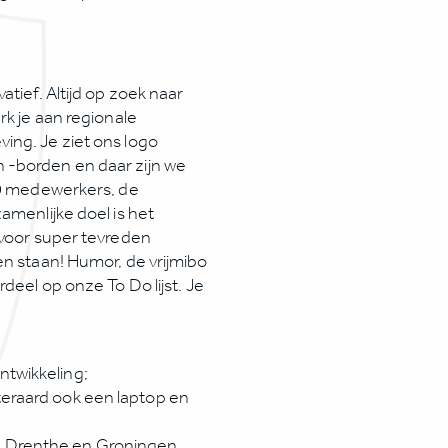
tief. Altijd op zoek naar
rk je aan regionale
ing. Je ziet ons logo
 -borden en daar zijn we
150 medewerkers, de
amenlijke doel is het
 voor super tevreden
en staan! Humor, de vrijmibo
deel op onze To Do lijst. Je
ntwikkeling;
teraard ook een laptop en
d Drenthe en Groningen