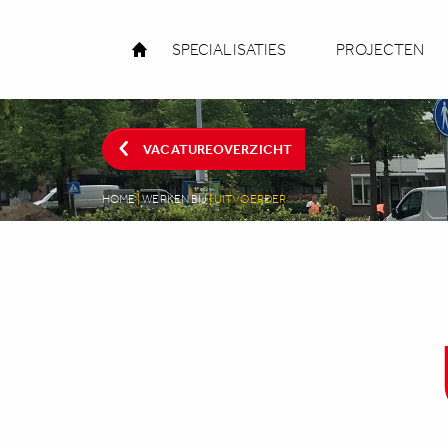
SPECIALISATIES
PROJECTEN
VACATUREOVERZICHT
HOME
|
WERKEN BIJ
|
UITVOERDER