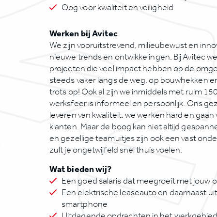
Oog voor kwaliteit en veiligheid
Werken bij Avitec
We zijn vooruitstrevend, milieubewust en innova
nieuwe trends en ontwikkelingen. Bij Avitec we
projecten die veel impact hebben op de omgev
steeds vaker langs de weg, op bouwhekken en
trots op! Ook al zijn we inmiddels met ruim 
werksfeer is informeel en persoonlijk. Ons gez
leveren van kwaliteit, we werken hard en gaan
klanten. Maar de boog kan niet altijd gespann
en gezellige teamuitjes zijn ook een vast onder
zult je ongetwijfeld snel thuis voelen.
Wat bieden wij?
Een goed salaris dat meegroeit met jouw o
Een elektrische leaseauto en daarnaast ui
smartphone
Uitdagende opdrachten in het werkgebie