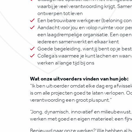
waarbij je veel verantwoording krijgt. Samen 
ontwerpen tot leven
Een betrouwbare werkgever (beloning c
Aandacht voor jou en volop ruimte voor per
een laagdrempelige organisatie. Een open 
iedereen samenwerkt en elkaar kent
Goede begeleiding, want jij bent op je best a
Collega’s waarmee je kunt lachen en waarv
werken al lange tijd bij ons
Wat onze uitvoerders vinden van hun job:
“Ik ben uitvoerder omdat elke dag erg afwisse
is om alle projecten goed te laten verlopen. Ook
verantwoording een groot pluspunt.”
“Jong, dynamisch, innovatief en milieubewust
werken met goed en eigen materieel; een fij
Benieuwd naar onze werken? We hebben al he