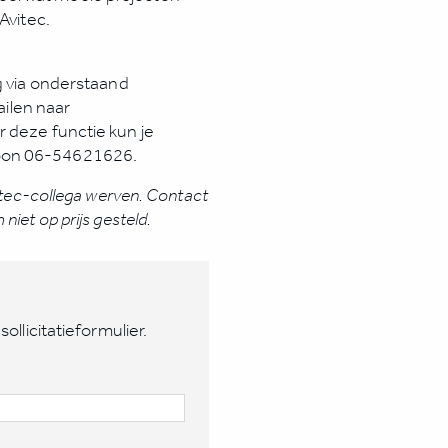
Avitec.
ag via onderstaand
ailen naar
r deze functie kun je
foon 06-54621626.
vitec-collega werven. Contact
iet op prijs gesteld.
sollicitatieformulier.