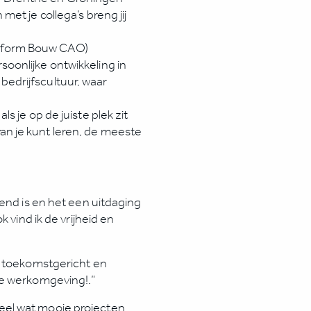
met je collega’s breng jij
onform Bouw CAO)
soonlijke ontwikkeling in
bedrijfscultuur, waar
ls je op de juiste plek zit
an je kunt leren, de meeste
lend is en het een uitdaging
 vind ik de vrijheid en
, toekomstgericht en
ne werkomgeving!.”
el wat mooie projecten