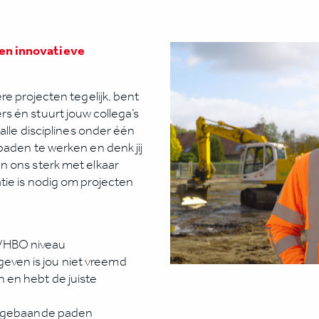
en innovatieve
re projecten tegelijk, bent
s én stuurt jouw collega’s
alle disciplines onder één
paden te werken en denk jij
n ons sterk met elkaar
tie is nodig om projecten
O/HBO niveau
even is jou niet vreemd
 en hebt de juiste
van gebaande paden