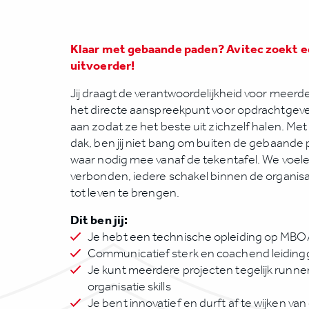
Klaar met gebaande paden? Avitec zoekt e
uitvoerder!
Jij draagt de verantwoordelijkheid voor meerde
het directe aanspreekpunt voor opdrachtgever
aan zodat ze het beste uit zichzelf halen. Met 
dak, ben jij niet bang om buiten de gebaande 
waar nodig mee vanaf de tekentafel. We voele
verbonden, iedere schakel binnen de organisa
tot leven te brengen.
Dit ben jij:
Je hebt een technische opleiding op MB
Communicatief sterk en coachend leidingg
Je kunt meerdere projecten tegelijk runnen
organisatie skills
Je bent innovatief en durft af te wijken 