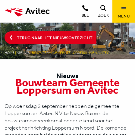
BEL
ZOEK
MENU
TERUG NAAR HET NIEUWSOVERZICHT
HOME
|
NIEUWS
|
BOUWTEAM GEMEENTE LOPPERSUM EN AVITEC
Nieuws
Bouwteam Gemeente
Loppersum en Avitec
Op woensdag 2 september hebben de gemeente
Loppersum en Avitec N.V. te Nieuw Buinen de
bouwteamovereenkomst ondertekend voor het
project herinrichting Loppersum Noord. De komende