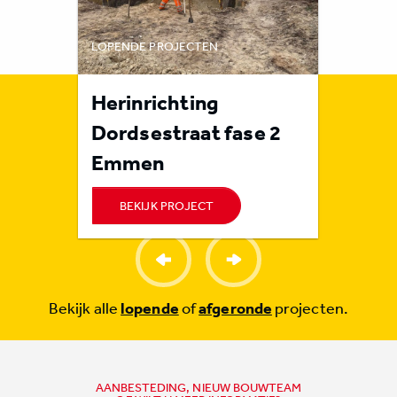
LOPENDE PROJECTEN
LOPENDE 
rote
Herinrichting
Rioolr
n
Dordsestraat fase 2
Orvel
Emmen
BEKIJK PROJECT
BEKI
Bekijk alle
lopende
of
afgeronde
projecten.
AANBESTEDING, NIEUW BOUWTEAM