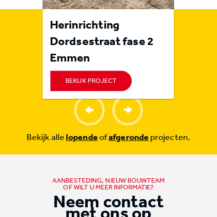
rote
Herinrichting
Rioolr
n
Dordsestraat fase 2
Orvel
Emmen
BEKIJK PROJECT
BEKI
Bekijk alle
lopende
of
afgeronde
projecten.
AANBESTEDING, NIEUW BOUWTEAM
OF WILT U MEER INFORMATIE?
Neem contact
met ons op