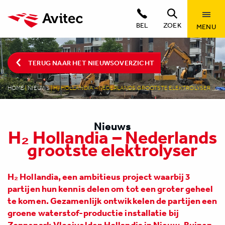
BEL
ZOEK
MENU
TERUG NAAR HET NIEUWSOVERZICHT
HOME
|
NIEUWS
|
H₂ HOLLANDIA – NEDERLANDS GROOTSTE ELEKTROLYSER
Nieuws
H₂ Hollandia – Nederlands
grootste elektrolyser
H₂ Hollandia, een ambitieus project waarbij 3
partijen hun kennis delen om tot een groter geheel
te komen. Gezamenlijk ontwikkelen de partijen een
groene waterstof-productie installatie bij
Zonnepark Vloeivelden Hollandia in Nieuw-Buinen