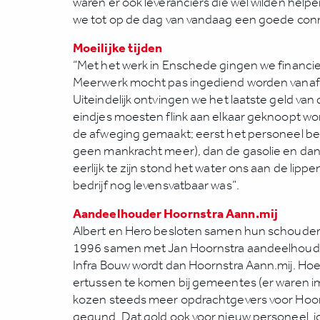
waren er ook leveranciers die wel wilden help
we tot op de dag van vandaag een goede conn
Moeilijke tijden
“Met het werk in Enschede gingen we financieel
Meerwerk mocht pas ingediend worden vanaf 
Uiteindelijk ontvingen we het laatste geld van d
eindjes moesten flink aan elkaar geknoopt wo
de afweging gemaakt; eerst het personeel b
geen mankracht meer), dan de gasolie en dan
eerlijk te zijn stond het water ons aan de lippe
bedrijf nog levensvatbaar was”.
Aandeelhouder Hoornstra Aann.mij
Albert en Hero besloten samen hun schouders
1996 samen met Jan Hoornstra aandeelhoude
Infra Bouw wordt dan Hoornstra Aann.mij. Hoe
ertussen te komen bij gemeentes (er waren i
kozen steeds meer opdrachtgevers voor Hoorn
gegund. Dat gold ook voor nieuw personeel, j