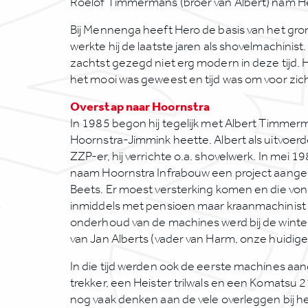
Roelof Timmermans (broer van Albert) nam He
Bij Mennenga heeft Hero de basis van het gro
werkte hij de laatste jaren als shovelmachinist
zachtst gezegd niet erg modern in deze tijd. H
het mooi was geweest en tijd was om voor zich
Overstap naar Hoornstra
In 1985 begon hij tegelijk met Albert Timmer
Hoornstra-Jimmink heette. Albert als uitvoerde
ZZP-er, hij verrichte o.a. shovelwerk. In mei
naam Hoornstra Infrabouw een project aange
Beets. Er moest versterking komen en die vo
inmiddels met pensioen maar kraanmachinist v
onderhoud van de machines werd bij de winte
van Jan Alberts (vader van Harm, onze huidige
In die tijd werden ook de eerste machines aa
trekker, een Heister trilwals en een Komatsu
nog vaak denken aan de vele overleggen bij he