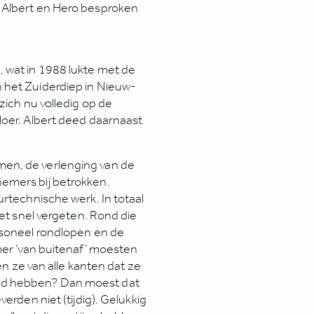
 Albert en Hero besproken
 wat in 1988 lukte met de
 het Zuiderdiep in Nieuw-
zich nu volledig op de
loer. Albert deed daarnaast
en, de verlenging van de
emers bij betrokken.
urtechnische werk. In totaal
iet snel vergeten. Rond die
rsoneel rondlopen en de
mer ‘van buitenaf’ moesten
en ze van alle kanten dat ze
nd hebben? Dan moest dat
erden niet (tijdig). Gelukkig