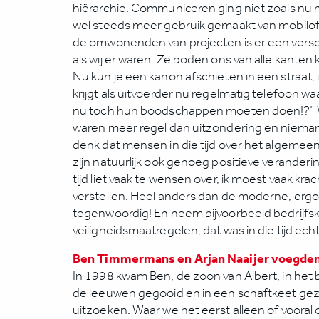
hiërarchie. Communiceren ging niet zoals nu 
wel steeds meer gebruik gemaakt van mobilof
de omwonenden van projecten is er een verschi
als wij er waren. Ze boden ons van alle kanten 
Nu kun je een kanon afschieten in een straat, 
krijgt als uitvoerder nu regelmatig telefoon 
nu toch hun boodschappen moeten doen!?” W
waren meer regel dan uitzondering en niemand
denk dat mensen in die tijd over het algemee
zijn natuurlijk ook genoeg positieve veranderin
tijd liet vaak te wensen over, ik moest vaak kr
verstellen. Heel anders dan de moderne, er
tegenwoordig! En neem bijvoorbeeld bedrijfs
veiligheidsmaatregelen, dat was in die tijd ech
Ben Timmermans en Arjan Naaijer voegden 
In 1998 kwam Ben, de zoon van Albert, in het bedri
de leeuwen gegooid en in een schaftkeet gezet
uitzoeken. Waar we het eerst alleen of voora