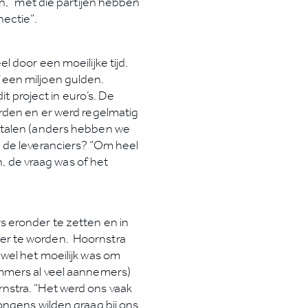
en, “met die partijen hebben
ectie”.
 door een moeilijke tijd.
een miljoen gulden.
it project in euro’s. De
rden en er werd regelmatig
etalen (anders hebben we
 de leveranciers? “Om heel
n, de vraag was of het
 eronder te zetten en in
r te worden. Hoornstra
wel het moeilijk was om
mmers al veel aannemers)
stra. “Het werd ons vaak
ongens wilden graag bij ons