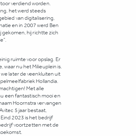
toor verdiend worden.
ning, het werd steeds
ebied van digitalisering,
atie en in 2007 werd Ben
j gekomen, hij richtte zich
e”.
einig ruimte voor opslag. Er
waar nu het Milieuplein is.
we later de veenkluiten uit
ppelmeelfabriek Hollandia.
machtigen! Met alle
 nu een fantastisch mooi en
e naam Hoornstra vervangen
vitec 5 jaar bestaat,
Eind 2023 is het bedrijf
 bedrijf voortzetten met de
 toekomst.