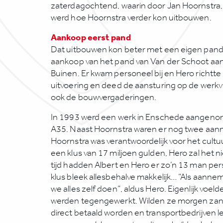
zaterdagochtend, waarin door Jan Hoornstra,
werd hoe Hoornstra verder kon uitbouwen.
Aankoop eerst pand
Dat uitbouwen kon beter met een eigen pand,
aankoop van het pand van Van der Schoot aan
Buinen. Er kwam personeel bij en Hero richtte 
uitvoering en deed de aansturing op de werkv
ook de bouwvergaderingen.
In 1993 werd een werk in Enschede aangenom
A35. Naast Hoornstra waren er nog twee aann
Hoornstra was verantwoordelijk voor het cultu
een klus van 17 miljoen gulden, Hero zal het n
tijd hadden Albert en Hero er zo’n 13 man pe
klus bleek allesbehalve makkelijk… “Als aanne
we alles zelf doen”, aldus Hero. Eigenlijk voeld
werden tegengewerkt. Wilden ze morgen za
direct betaald worden en transportbedrijven lev