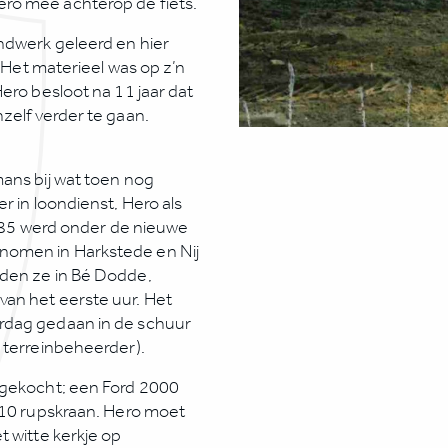
ro mee achterop de fiets.
ndwerk geleerd en hier
. Het materieel was op z’n
ero besloot na 11 jaar dat
zelf verder te gaan.
mans bij wat toen nog
r in loondienst, Hero als
 1985 werd onder de nieuwe
nomen in Harkstede en Nij
nden ze in Bé Dodde,
an het eerste uur. Het
rdag gedaan in de schuur
 terreinbeheerder).
ngekocht; een Ford 2000
 210 rupskraan. Hero moet
t witte kerkje op