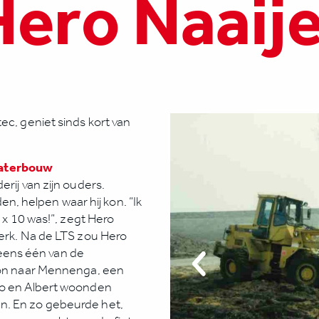
Hero Naaije
ec, geniet sinds kort van
waterbouw
rij van zijn ouders.
 helpen waar hij kon. “Ik
0 x 10 was!”, zegt Hero
werk. Na de LTS zou Hero
ens één van de
 kon naar Mennenga, een
ro en Albert woonden
n. En zo gebeurde het,