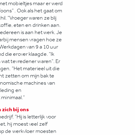
met mobieltjes maar er werd
oons” . Ook als het gaat om
l. “Vroeger waren ze blij
koffie, eten en drinken aan.
iedereen is aan het werk. Je
waarbij mensen vragen hoe ze
erkdagen van 9 a 10 uur
 die erover klaagde. “Ik
n wat tevredener waren”. Er
gen. “Het materieel uit die
acht zetten om mijn bak te
gonomische machines van
kleding en
t minimaal.”
zich bij ons
jf. “Hij is letterlijk voor
, hij moest veel zelf
l op de werkvloer moesten