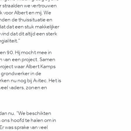
ar straalden we vertrouwen
jk voor Albert en mij. We
enden de thuissituatie en
dat dat een stuk makkelijker
nd dat dit altijd een sterk
ialiteit.”
ren 90. Hij mocht mee in
en van een project. Samen
project waar Albert Kamps
ls grondwerker in de
ken nu nog bij Avitec. Het is
 veel vaders, zonen en
 dan nu. “We beschikten
n ons hoofd te halen om in
r was sprake van veel