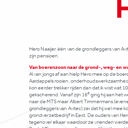
Hero Naaijer, één van de grondleggers van Avit
zijn pensioen.
Van boerenzoon naar de grond-, weg- en 
Al van jongs af aan hielp Hero mee op de boerde
Aardappels rooien, onderhoudswerkzaamheden,
kon eerder trekker rijden dan dat ik wist wat 1
e
gekscherend. Vanaf zijn 16
ging hij aan het 
naar de MTS maar Albert Timmermans (evene
grondleggers van Avitec) zei dat hij wel mee
grondverzetbedrijf in Eext. De ouders van He
tegenover elkaar waardoor ze vrienden werde