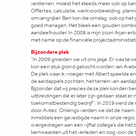
verdienen, moest het steeds meer ook op kan
Offertes, calculatie, werkvoorbereiding, plan
omvangrijker. Ben kon die omslag, ook op het g
goed managen. Het bleek een gouden combin
aandeelhouder. In 2008 is mijn zoon Arjan erbi
met name op de financiële projectadministrati
Bijzondere plek
“In 2009 groeiden we uit ons jasje. Er was te w
kon een stuk grond gekocht worden van Avebe, 
De plek waar ik vroeger met Albert speelde en 
de aardappels zochten, het terrein van aarda
Bijzonder dat wij precies deze plek konden be
uitbreidingen die er later zijn gedaan staat er
toekomstbestendig bedrijf”. In 2019 werd d
door Avitec. Onlangs vierden we dat de naam A
inmiddels een gevestigde naam in onze regio. 
overgedragen aan een vijftal collega’s die het
kernwaarden uit het verleden en oog voor de