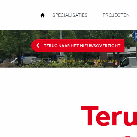
SPECIALISATIES
PROJECTEN
TERUG NAAR HET NIEUWSOVERZICHT
HOME
|
BLOG
|
TERUG IN DE TIJD MET HERO NAAIJER
Teru