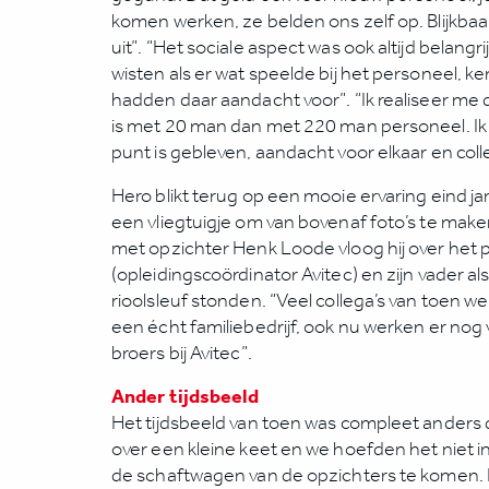
komen werken, ze belden ons zelf op. Blijkba
uit”. “Het sociale aspect was ook altijd belangri
wisten als er wat speelde bij het personeel, k
hadden daar aandacht voor”. “Ik realiseer me 
is met 20 man dan met 220 man personeel. Ik vi
punt is gebleven, aandacht voor elkaar en colleg
Hero blikt terug op een mooie ervaring eind ja
een vliegtuigje om van bovenaf foto’s te mak
met opzichter Henk Loode vloog hij over het 
(opleidingscoördinator Avitec) en zijn vader a
rioolsleuf stonden. “Veel collega’s van toen wer
een écht familiebedrijf, ook nu werken er nog
broers bij Avitec”.
Ander tijdsbeeld
Het tijdsbeeld van toen was compleet anders
over een kleine keet en we hoefden het niet i
de schaftwagen van de opzichters te komen. E