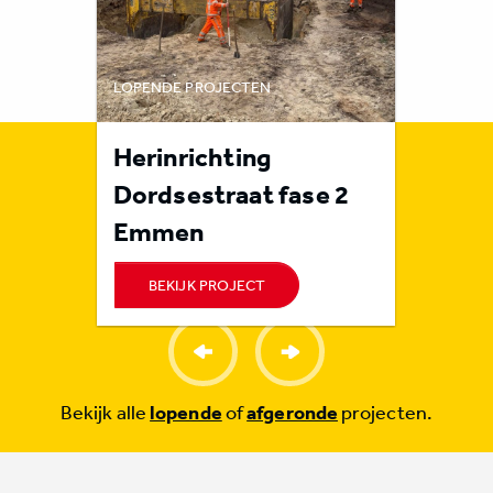
LOPENDE PROJECTEN
LOPENDE 
rote
Herinrichting
Rioolr
n
Dordsestraat fase 2
Orvel
Emmen
BEKIJK PROJECT
BEKI
Bekijk alle
lopende
of
afgeronde
projecten.