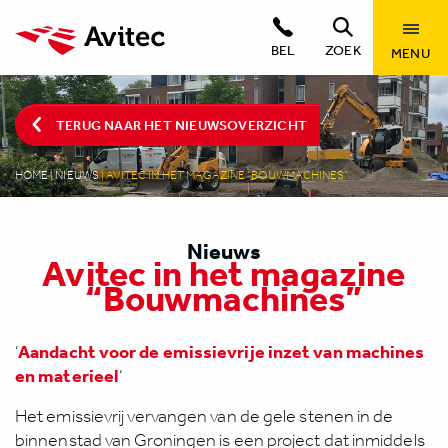
BEL
ZOEK
MENU
TERUG NAAR HET NIEUWSOVERZICHT
HOME
|
NIEUWS
|
AVITEC IN HET MAGAZINE “BOUWMACHINES”
Nieuws
Avitec in het magazine
“Bouwmachines”
Aandacht voor de emissievrije inzet van machines
‘
en materieel
‘
Het emissievrij vervangen van de gele stenen in de
binnenstad van Groningen is een project dat inmiddels