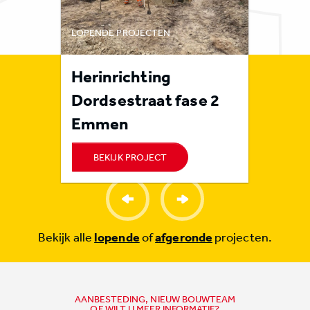
LOPENDE PROJECTEN
LOPENDE 
rote
Herinrichting
Rioolr
n
Dordsestraat fase 2
Orvel
Emmen
BEKIJK PROJECT
BEKI
Bekijk alle
lopende
of
afgeronde
projecten.
AANBESTEDING, NIEUW BOUWTEAM
OF WILT U MEER INFORMATIE?