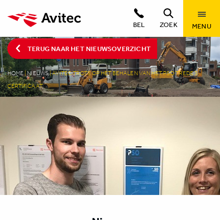
BEL
ZOEK
MENU
TERUG NAAR HET NIEUWSOVERZICHT
HOME
|
NIEUWS
|
AVITEC TROTS OP HET BEHALEN VAN HET PSO TREDE 3
CERTIFICAAT