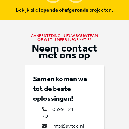
Bekijk alle
lopende
of
afgeronde
projecten.
AANBESTEDING, NIEUW BOUWTEAM
OF WILT U MEER INFORMATIE?
Neem contact
met ons op
Samen komen we
tot de beste
oplossingen!
0599 - 21 21
70
info@avitec.nl