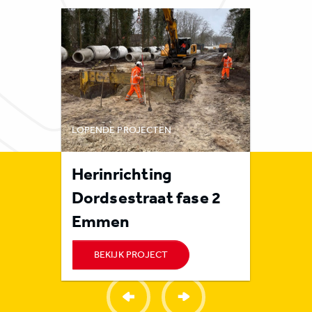
LOPENDE PROJECTEN
LOPENDE 
rote
Herinrichting
Rioolr
n
Dordsestraat fase 2
Orvel
Emmen
BEKIJK PROJECT
BEKI