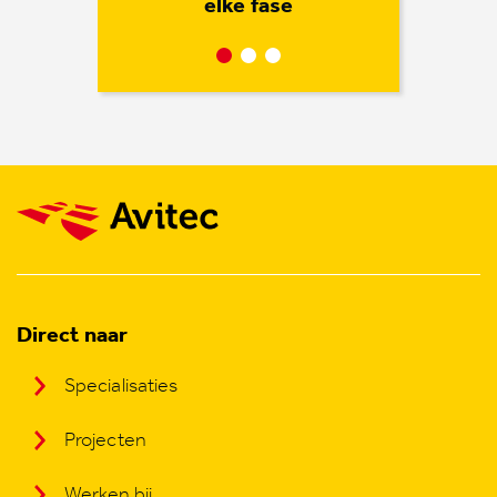
elke fase
gesprek
Direct naar
Specialisaties
Projecten
Werken bij