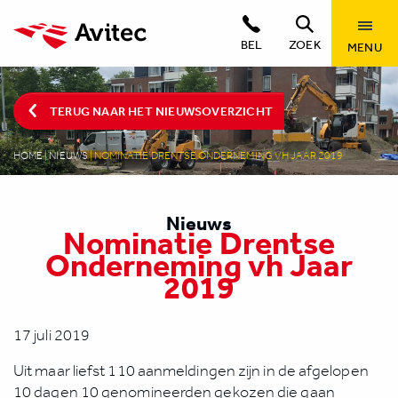
BEL
ZOEK
MENU
TERUG NAAR HET NIEUWSOVERZICHT
HOME
|
NIEUWS
|
NOMINATIE DRENTSE ONDERNEMING VH JAAR 2019
Nieuws
Nominatie Drentse
Onderneming vh Jaar
2019
17 juli 2019
Uit maar liefst 110 aanmeldingen zijn in de afgelopen
10 dagen 10 genomineerden gekozen die gaan