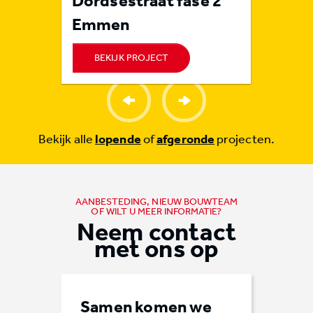
n
Dordsestraat fase 2
Orvel
Emmen
BEKIJK PROJECT
BEKI
Bekijk alle
lopende
of
afgeronde
projecten.
AANBESTEDING, NIEUW BOUWTEAM
OF WILT U MEER INFORMATIE?
Neem contact
met ons op
Samen komen we