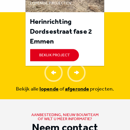
LOPENDE PROJECTEN
LOPENDE 
rote
Herinrichting
Rioolr
n
Dordsestraat fase 2
Orvel
Emmen
BEKIJK PROJECT
BEKI
Bekijk alle
lopende
of
afgeronde
projecten.
AANBESTEDING, NIEUW BOUWTEAM
OF WILT U MEER INFORMATIE?
Neem contact