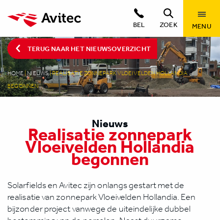
BEL
ZOEK
MENU
TERUG NAAR HET NIEUWSOVERZICHT
HOME
|
NIEUWS
|
REALISATIE ZONNEPARK VLOEIVELDEN HOLLANDIA
BEGONNEN
Nieuws
Realisatie zonnepark
Vloeivelden Hollandia
begonnen
Solarfields en Avitec zijn onlangs gestart met de
realisatie van zonnepark Vloeivelden Hollandia. Een
bijzonder project vanwege de uiteindelijke dubbel