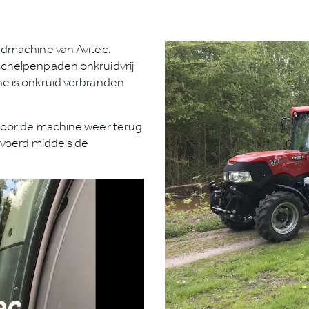
admachine van Avitec.
schelpenpaden onkruidvrij
e is onkruid verbranden
door de machine weer terug
evoerd middels de