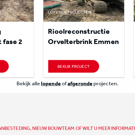
N
LOPENDE PROJECTEN
g
Rioolreconstructie
 fase 2
Orvelterbrink Emmen
BEKIJK PROJECT
Bekijk alle
lopende
of
afgeronde
projecten.
ANBESTEDING, NIEUW BOUWTEAM OF WILT U MEER INFORMATI