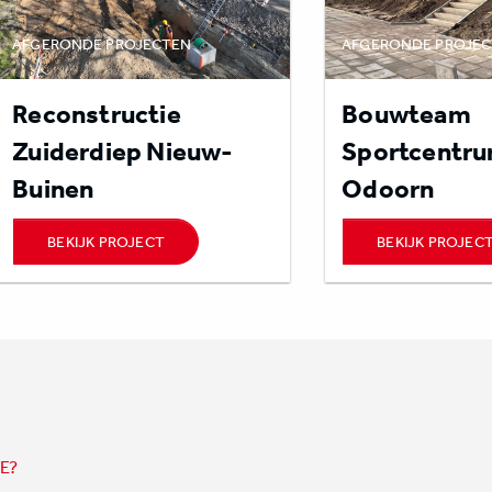
AFGERONDE PROJECTEN
AFGERONDE PROJE
Reconstructie
Bouwteam
Zuiderdiep Nieuw-
Sportcentr
Buinen
Odoorn
BEKIJK PROJECT
BEKIJK PROJEC
E?