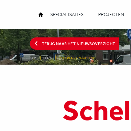
SPECIALISATIES
PROJECTEN
TERUG NAAR HET NIEUWSOVERZICHT
HOME
|
NIEUWS
|
SCHELPENPADMACHINE
Sche