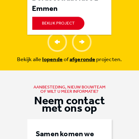
Emmen
BEKIJK PROJECT
BEKI
Bekijk alle
lopende
of
afgeronde
projecten.
AANBESTEDING, NIEUW BOUWTEAM
OF WILT U MEER INFORMATIE?
Neem contact
met ons op
Samen komen we