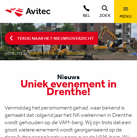
BEL
ZOEK
MENU
TERUG NAAR HET NIEUWSOVERZICHT
HOME
|
NIEUWS
|
UNIEK EVENEMENT IN DRENTHE!
Nieuws
Uniek evenement in
Drenthe!
Vanmiddag het persmoment gehad, waar bekend is
gemaakt dat volgend jaar het NK wielrennen in Drenthe
wordt gehouden op de VAM-berg. Wij zijn trots dat een
groot wielerevenement wordt georganiseerd op de