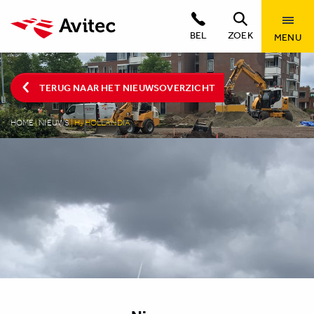
BEL
ZOEK
MENU
TERUG NAAR HET NIEUWSOVERZICHT
HOME
|
NIEUWS
|
H₂ HOLLANDIA