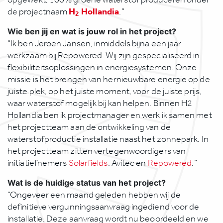
H
Hollandia
de projectnaam
.”
2
Wie ben jij en wat is jouw rol in het project?
“Ik ben Jeroen Jansen, inmiddels bijna een jaar
werkzaam bij Repowered. Wij zijn gespecialiseerd in
flexibiliteitsoplossingen in energiesystemen. Onze
missie is het brengen van hernieuwbare energie op de
juiste plek, op het juiste moment, voor de juiste prijs,
waar waterstof mogelijk bij kan helpen. Binnen H2
Hollandia ben ik projectmanager en werk ik samen met
het projectteam aan de ontwikkeling van de
waterstofproductie installatie naast het zonnepark. In
het projectteam zitten vertegenwoordigers van
initiatiefnemers
Solarfields
, Avitec en
Repowered
.”
Wat is de huidige status van het project?
“Ongeveer een maand geleden hebben wij de
definitieve vergunningsaanvraag ingediend voor de
installatie. Deze aanvraag wordt nu beoordeeld en we