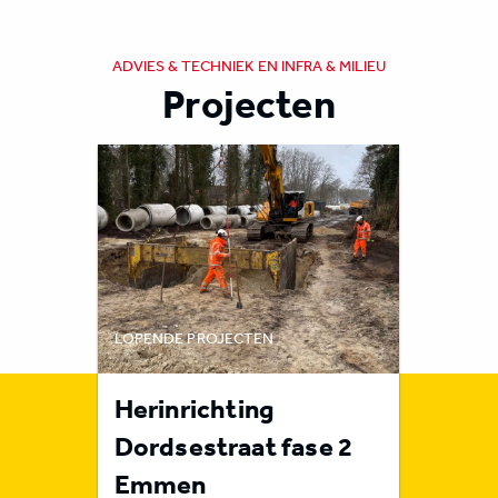
ADVIES & TECHNIEK EN INFRA & MILIEU
Projecten
LOPENDE PROJECTEN
LOPENDE 
rote
Herinrichting
Rioolr
n
Dordsestraat fase 2
Orvel
Emmen